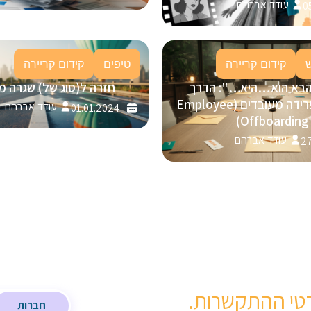
עודד אברהם
0
קידום קריירה
טיפים
קידום קריירה
הבא הוא…היא…": הדרך
חזרה ל(סוג של) שגרה מ
המנצחת לפרידה מעובדים (Employee
עודד אברהם
01.01.2024
Offboarding)
עודד אברהם
27
טי ההתקשרות.
חברות