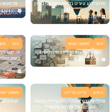
מלכודת הג׳וניורים בהייטק הישראלי בעידן
אל תעשו א
ה AI
5.12.2025
עודד אברהם
09.12.2025
גיוס
משאבי אנוש
גיוס
משא
כשתהליך הגיוס מרגיש כמו גזלייטינג
בשוק העבוד
עודד אברהם
19.11.2025
0.11.2025
טיפים
קידום קריירה
משאבי אנוש
אפילו אלברט אמר! פיתוח קריירה בעזרת
יוצאים מהס
התובנות של אלברט איינשטיין
ה