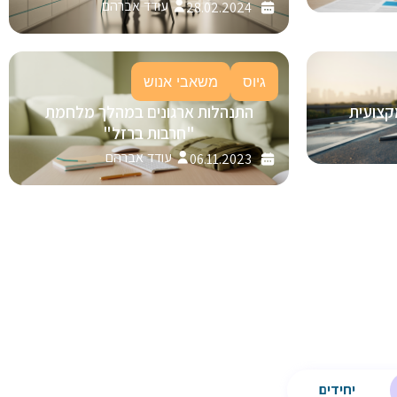
עודד אברהם
28.02.2024
גיוס
משאבי אנוש
קצועית
התנהלות ארגונים במהלך מלחמת
"חרבות ברזל"
עודד אברהם
06.11.2023
יחידים