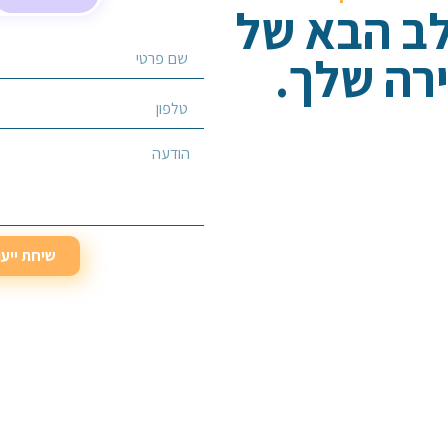
לב הבא של
רה שלך.
בחר/י שירות מבוקש
שיחת ייע
שיחת ייע