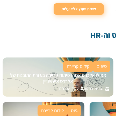
שיחת ייעוץ ללא עלות
וה-HR
טיפים
קידום קריירה
אפילו אלברט אמר! פיתוח קריירה בעזרת התובנות של
אלברט איינשטיין
עודד אברהם
06.03.2024
גיוס
קידום קריירה