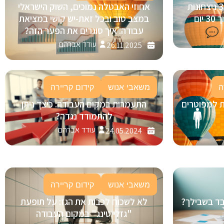
בינה מלאכותית (AI) בגיוס: 3 ניצחונות
אחוזי האבטלה נמוכים, השוק הישראלי
ום
במצב טוב ובכל זאת-יש קושי במציאת
עבודה. איך סוגרים את הפער הזה?
עודד אברהם
26.11.2025
ה
משאבי אנוש
קידום קריירה
ת למפוטרים
התעמרות במקום העבודה: כיצד ניתן
להתמודד נגדה?
עודד אברהם
24.05.2024
משאבי אנוש
קידום קריירה
ובד בשבילך?
לא לשכוח לכבות את הגז: על תופעת
"גזלייטינג" במקום העבודה