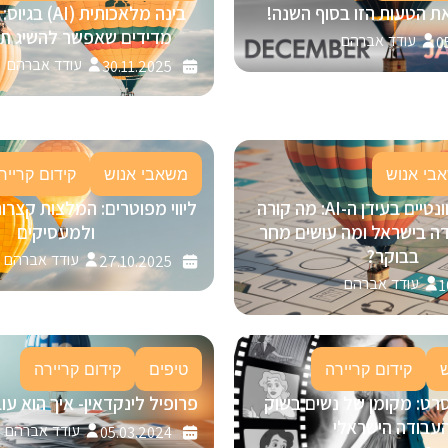
ת הטעות הזו בסוף השנה!
מדידים שאפשר להשיג תוך 30 י
עודד אברהם
0
עודד אברהם
30.11.2025
בי אנוש
משאבי אנוש
קידום קרייר
להישאר רלוונטיים בעידן ה-AI: מה קורה
ליווי מפוטרים: המלצות קצרו
ה בישראל ומה עושים מחר
ולמעסיקים
בבוקר?
עודד אברהם
27.10.2025
עודד אברהם
1
קידום קריירה
טיפים
קידום קריירה
רט: מקומן של נשים בשוק
פרופיל לינקדאין- איך הוא ע
עבודה הישראלי
עודד אברהם
05.03.2024