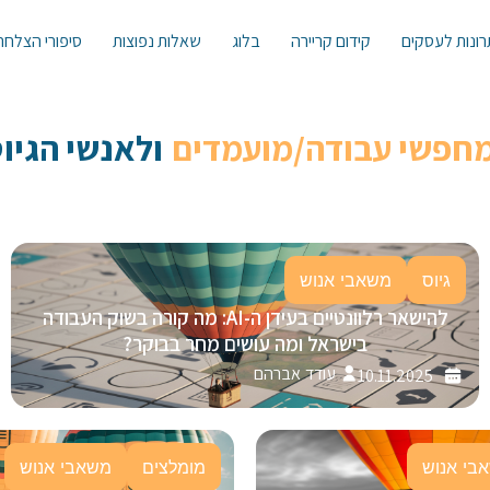
ונות לעסקים
קידום קריירה
בלוג
שאלות נפוצות
סיפורי הצלחה
מחפשי עבודה/מועמדים
ולאנשי הגיוס 
גיוס
משאבי אנוש
להישאר רלוונטיים בעידן ה-AI: מה קורה בשוק העבודה
בישראל ומה עושים מחר בבוקר?
עודד אברהם
10.11.2025
בי אנוש
מומלצים
משאבי אנוש