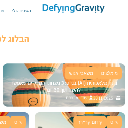
הסיפור שלי
פתר
הבלוג ל
מומלצים
משאבי אנוש
בינה מלאכותית (AI) בגיוס: 3 ניצחונות מדידים שאפשר
להשיג תוך 30 יום
עודד אברהם
30.11.2025
גיוס
קידום קריירה
גיוס
משא