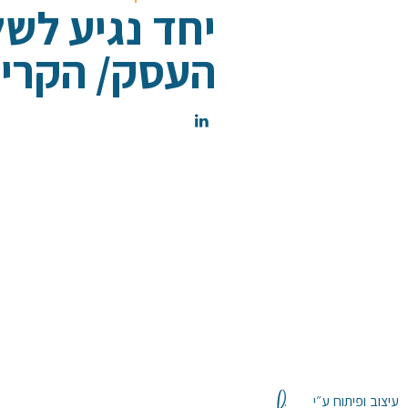
יחד נגיע לש
העסק/ הקריי
עיצוב ופיתוח ע״י