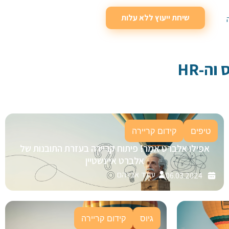
שיחת ייעוץ ללא עלות
וה-HR
טיפים
קידום קריירה
אפילו אלברט אמר! פיתוח קריירה בעזרת התובנות של
אלברט איינשטיין
עודד אברהם
06.03.2024
גיוס
קידום קריירה