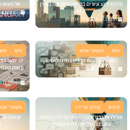
מלכודת הג׳וניורים בהייטק הישראלי בעידן
אל תעשו א
ה AI
5.12.2025
עודד אברהם
09.12.2025
גיוס
משאבי אנוש
גיוס
משא
כשתהליך הגיוס מרגיש כמו גזלייטינג
בשוק העבוד
עודד אברהם
19.11.2025
0.11.2025
טיפים
קידום קריירה
משאבי אנוש
אפילו אלברט אמר! פיתוח קריירה בעזרת
יוצאים מהס
התובנות של אלברט איינשטיין
ה