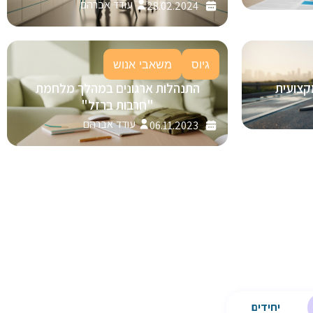
עודד אברהם
28.02.2024
גיוס
משאבי אנוש
קצועית
התנהלות ארגונים במהלך מלחמת
"חרבות ברזל"
עודד אברהם
06.11.2023
יחידים