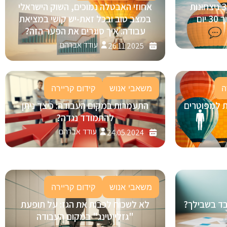
בינה מלאכותית (AI) בגיוס: 3 ניצחונות
אחוזי האבטלה נמוכים, השוק הישראלי
ום
במצב טוב ובכל זאת-יש קושי במציאת
עבודה. איך סוגרים את הפער הזה?
עודד אברהם
26.11.2025
ה
משאבי אנוש
קידום קריירה
ת למפוטרים
התעמרות במקום העבודה: כיצד ניתן
להתמודד נגדה?
עודד אברהם
24.05.2024
משאבי אנוש
קידום קריירה
ובד בשבילך?
לא לשכוח לכבות את הגז: על תופעת
"גזלייטינג" במקום העבודה