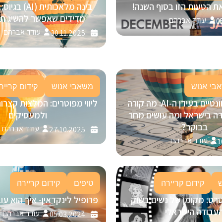
ת הטעות הזו בסוף השנה!
מדידים שאפשר להשיג תוך 30 י
עודד אברהם
0
עודד אברהם
30.11.2025
בי אנוש
משאבי אנוש
קידום קרייר
להישאר רלוונטיים בעידן ה-AI: מה קורה
ליווי מפוטרים: המלצות קצרו
ה בישראל ומה עושים מחר
ולמעסיקים
בבוקר?
עודד אברהם
27.10.2025
עודד אברהם
1
קידום קריירה
טיפים
קידום קריירה
רט: מקומן של נשים בשוק
פרופיל לינקדאין- איך הוא ע
עבודה הישראלי
עודד אברהם
05.03.2024