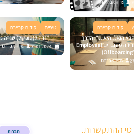
עודד אברהם
0
קידום קריירה
טיפים
קידום קריירה
הבא הוא…היא…": הדרך
חזרה ל(סוג של) שגרה מ
המנצחת לפרידה מעובדים (Employee
עודד אברהם
01.01.2024
Offboarding)
עודד אברהם
27
טי ההתקשרות.
חברות