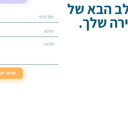
לב הבא של
רה שלך.
בחר/י שירות מבוקש
שיחת ייע
שיחת ייע