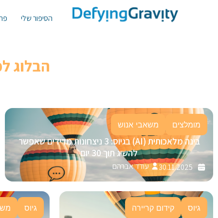
הסיפור שלי
פתר
הבלוג ל
מומלצים
משאבי אנוש
בינה מלאכותית (AI) בגיוס: 3 ניצחונות מדידים שאפשר
להשיג תוך 30 יום
עודד אברהם
30.11.2025
גיוס
קידום קריירה
גיוס
משא