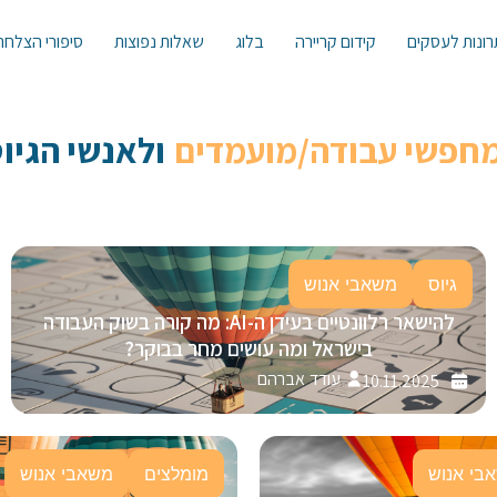
ונות לעסקים
קידום קריירה
בלוג
שאלות נפוצות
סיפורי הצלחה
מחפשי עבודה/מועמדים
ולאנשי הגיוס 
גיוס
משאבי אנוש
להישאר רלוונטיים בעידן ה-AI: מה קורה בשוק העבודה
בישראל ומה עושים מחר בבוקר?
עודד אברהם
10.11.2025
בי אנוש
מומלצים
משאבי אנוש