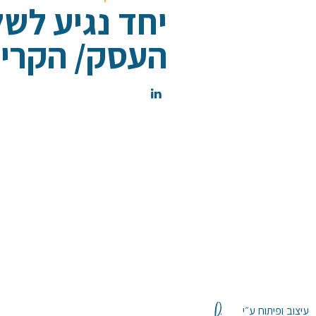
יחד נגיע לש
העסק/ הקריי
עיצוב ופיתוח ע״י