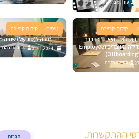
עודד אברהם
0
קידום קריירה
טיפים
קידום קריירה
הבא הוא…היא…": הדרך
חזרה ל(סוג של) שגרה מ
המנצחת לפרידה מעובדים (Employee
עודד אברהם
01.01.2024
Offboarding)
עודד אברהם
27
טי ההתקשרות.
חברות