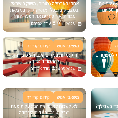
בינה מלאכותית (AI) בגיוס: 3 ניצחונות
אחוזי האבטלה נמוכים, השוק הישראלי
ום
במצב טוב ובכל זאת-יש קושי במציאת
עבודה. איך סוגרים את הפער הזה?
עודד אברהם
26.11.2025
ה
משאבי אנוש
קידום קריירה
ת למפוטרים
התעמרות במקום העבודה: כיצד ניתן
להתמודד נגדה?
עודד אברהם
24.05.2024
משאבי אנוש
קידום קריירה
ובד בשבילך?
לא לשכוח לכבות את הגז: על תופעת
"גזלייטינג" במקום העבודה