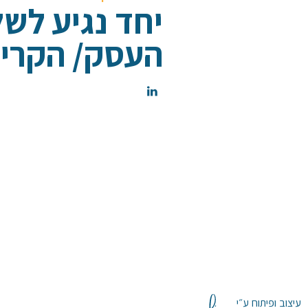
יחד נגיע לש
העסק/ הקריי
עיצוב ופיתוח ע״י