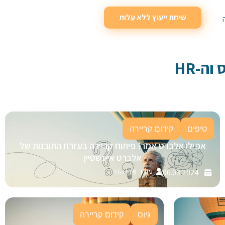
שיחת ייעוץ ללא עלות
וה-HR
טיפים
קידום קריירה
אפילו אלברט אמר! פיתוח קריירה בעזרת התובנות של
אלברט איינשטיין
עודד אברהם
06.03.2024
גיוס
קידום קריירה