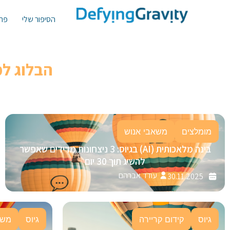
הסיפור שלי
פתר
הבלוג ל
מומלצים
משאבי אנוש
בינה מלאכותית (AI) בגיוס: 3 ניצחונות מדידים שאפשר
להשיג תוך 30 יום
עודד אברהם
30.11.2025
גיוס
קידום קריירה
גיוס
משא