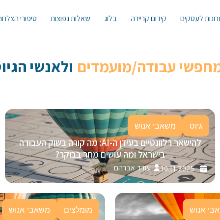
ונות לעסקים
קידום קריירה
בלוג
שאלות נפוצות
סיפורי הצלחה
מחפשי עבודה/מועמדים
ולאנשי הגיוס 
גיוס
משאבי אנוש
להישאר רלוונטיים בעידן ה-AI: מה קורה בשוק העבודה
בישראל ומה עושים מחר בבוקר?
עודד אברהם
10.11.2025
בי אנוש
מומלצים
משאבי אנוש