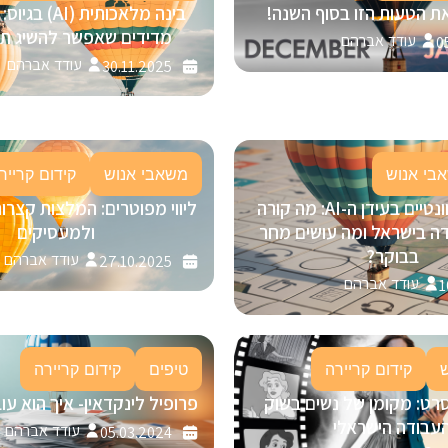
ת הטעות הזו בסוף השנה!
מדידים שאפשר להשיג תוך 30 י
עודד אברהם
0
עודד אברהם
30.11.2025
בי אנוש
משאבי אנוש
קידום קרייר
להישאר רלוונטיים בעידן ה-AI: מה קורה
ליווי מפוטרים: המלצות קצרו
ה בישראל ומה עושים מחר
ולמעסיקים
בבוקר?
עודד אברהם
27.10.2025
עודד אברהם
1
קידום קריירה
טיפים
קידום קריירה
רט: מקומן של נשים בשוק
פרופיל לינקדאין- איך הוא ע
עבודה הישראלי
עודד אברהם
05.03.2024