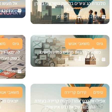
מלכודת הג׳וניורים בהייטק הישראלי בעידן
אל תעשו א
ה AI
5.12.2025
עודד אברהם
09.12.2025
גיוס
משאבי אנוש
גיוס
משא
כשתהליך הגיוס מרגיש כמו גזלייטינג
בשוק העבוד
עודד אברהם
19.11.2025
0.11.2025
טיפים
קידום קריירה
משאבי אנוש
אפילו אלברט אמר! פיתוח קריירה בעזרת
יוצאים מהס
התובנות של אלברט איינשטיין
ה