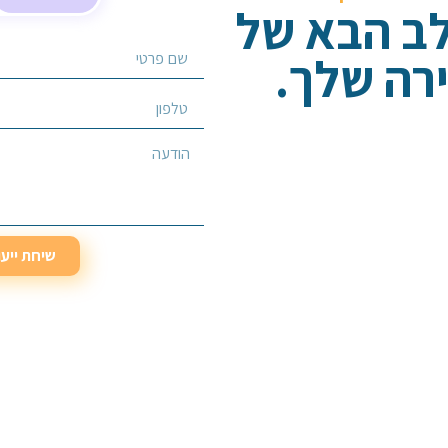
לב הבא של
רה שלך.
בחר/י שירות מבוקש
שיחת ייע
שיחת ייע