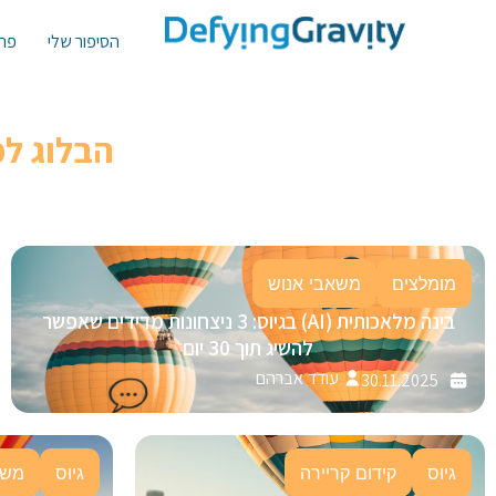
הסיפור שלי
פתר
הבלוג ל
מומלצים
משאבי אנוש
בינה מלאכותית (AI) בגיוס: 3 ניצחונות מדידים שאפשר
להשיג תוך 30 יום
עודד אברהם
30.11.2025
גיוס
קידום קריירה
גיוס
משא