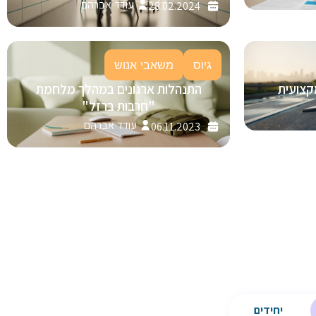
עודד אברהם
28.02.2024
גיוס
משאבי אנוש
קצועית
התנהלות ארגונים במהלך מלחמת
"חרבות ברזל"
עודד אברהם
06.11.2023
יחידים