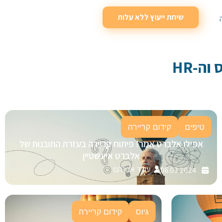
שיחת ייעוץ ללא עלות
וה-HR
טיפים
קידום קריירה
אפילו אלברט אמר! פיתוח קריירה בעזרת התובנות של
אלברט איינשטיין
עודד אברהם
06.03.2024
גיוס
קידום קריירה