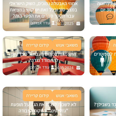
בינה מלאכותית (AI) בגיוס: 3 ניצחונות
אחוזי האבטלה נמוכים, השוק הישראלי
ום
במצב טוב ובכל זאת-יש קושי במציאת
עבודה. איך סוגרים את הפער הזה?
עודד אברהם
26.11.2025
ה
משאבי אנוש
קידום קריירה
ת למפוטרים
התעמרות במקום העבודה: כיצד ניתן
להתמודד נגדה?
עודד אברהם
24.05.2024
משאבי אנוש
קידום קריירה
ובד בשבילך?
לא לשכוח לכבות את הגז: על תופעת
"גזלייטינג" במקום העבודה