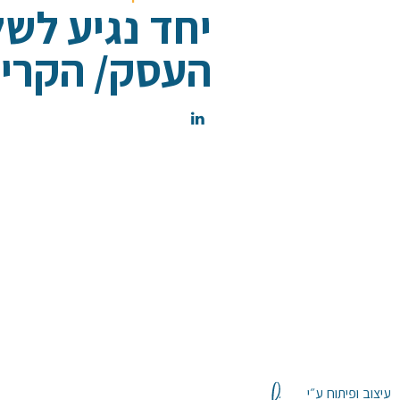
יחד נגיע לש
העסק/ הקריי
עיצוב ופיתוח ע״י