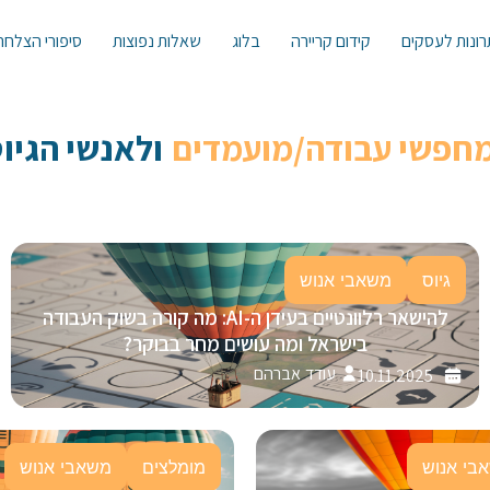
ונות לעסקים
קידום קריירה
בלוג
שאלות נפוצות
סיפורי הצלחה
מחפשי עבודה/מועמדים
ולאנשי הגיוס 
גיוס
משאבי אנוש
להישאר רלוונטיים בעידן ה-AI: מה קורה בשוק העבודה
בישראל ומה עושים מחר בבוקר?
עודד אברהם
10.11.2025
בי אנוש
מומלצים
משאבי אנוש