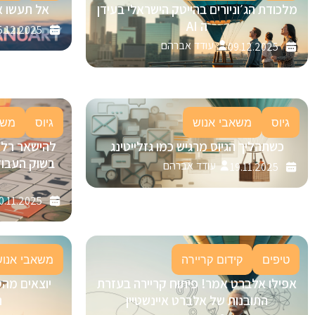
מלכודת הג׳וניורים בהייטק הישראלי בעידן
אל תעשו א
ה AI
5.12.2025
עודד אברהם
09.12.2025
גיוס
משאבי אנוש
גיוס
משא
כשתהליך הגיוס מרגיש כמו גזלייטינג
בשוק העבוד
עודד אברהם
19.11.2025
0.11.2025
טיפים
קידום קריירה
משאבי אנוש
אפילו אלברט אמר! פיתוח קריירה בעזרת
יוצאים מהס
התובנות של אלברט איינשטיין
ה