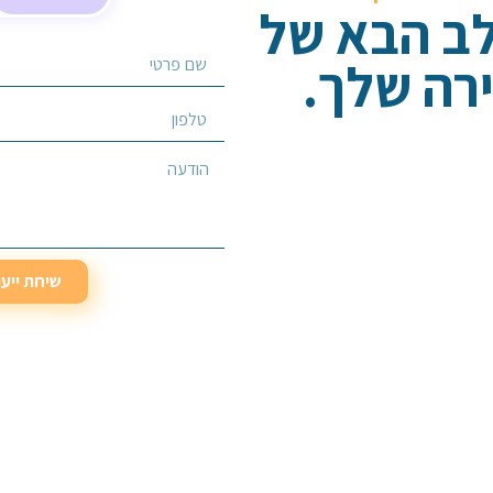
לב הבא של
רה שלך.
בחר/י שירות מבוקש
שיחת ייע
שיחת ייע