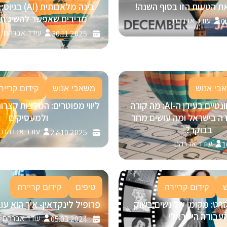
ת הטעות הזו בסוף השנה!
מדידים שאפשר להשיג תוך 30 י
עודד אברהם
0
עודד אברהם
30.11.2025
בי אנוש
משאבי אנוש
קידום קרייר
להישאר רלוונטיים בעידן ה-AI: מה קורה
ליווי מפוטרים: המלצות קצרו
ה בישראל ומה עושים מחר
ולמעסיקים
בבוקר?
עודד אברהם
27.10.2025
עודד אברהם
1
קידום קריירה
טיפים
קידום קריירה
רט: מקומן של נשים בשוק
פרופיל לינקדאין- איך הוא ע
עבודה הישראלי
עודד אברהם
05.03.2024