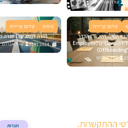
עודד אברהם
0
קידום קריירה
טיפים
קידום קריירה
הבא הוא…היא…": הדרך
חזרה ל(סוג של) שגרה מ
המנצחת לפרידה מעובדים (Employee
עודד אברהם
01.01.2024
Offboarding)
עודד אברהם
27
טי ההתקשרות.
חברות