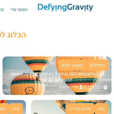
הסיפור שלי
פתר
הבלוג ל
מומלצים
משאבי אנוש
בינה מלאכותית (AI) בגיוס: 3 ניצחונות מדידים שאפשר
להשיג תוך 30 יום
עודד אברהם
30.11.2025
גיוס
קידום קריירה
גיוס
משא