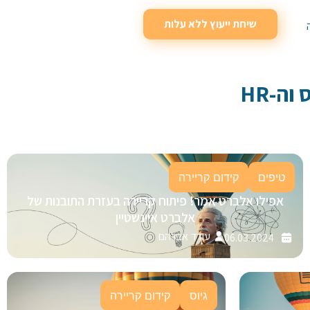
שיחת ייעוץ ללא עלות
וה-HR
טיפים
קידום קריירה
אפילו אלברט אמר! פיתוח קריירה בעזרת התובנות של
אלברט איינשטיין
עודד אברהם
06.03.2024
גיוס
קידום קריירה