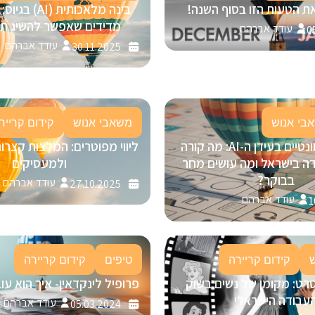
ת הטעות הזו בסוף השנה!
מדידים שאפשר להשיג תוך 30 י
עודד אברהם
0
עודד אברהם
30.11.2025
בי אנוש
משאבי אנוש
קידום קרייר
להישאר רלוונטיים בעידן ה-AI: מה קורה
ליווי מפוטרים: המלצות קצרו
ה בישראל ומה עושים מחר
ולמעסיקים
בבוקר?
עודד אברהם
27.10.2025
עודד אברהם
1
קידום קריירה
טיפים
קידום קריירה
רט: מקומן של נשים בשוק
פרופיל לינקדאין- איך הוא ע
עבודה הישראלי
עודד אברהם
05.03.2024