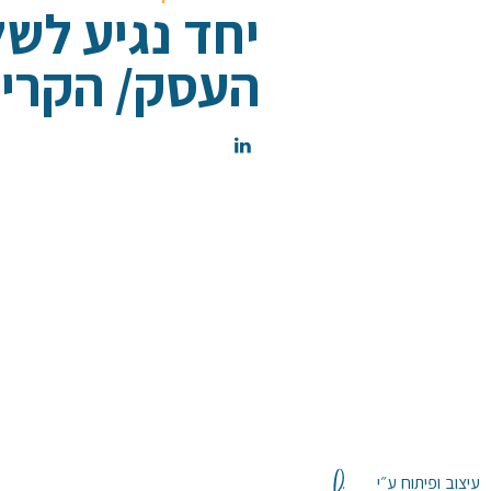
יחד נגיע לש
העסק/ הקריי
עיצוב ופיתוח ע״י