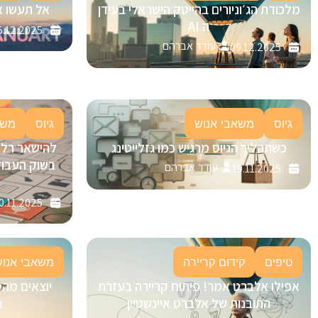
מלכודת הג׳וניורים בהייטק הישראלי בעידן
אל תעשו א
ה AI
5.12.2025
עודד אברהם
09.12.2025
גיוס
משאבי אנוש
גיוס
משא
כשתהליך הגיוס מרגיש כמו גזלייטינג
בשוק העבוד
עודד אברהם
19.11.2025
0.11.2025
טיפים
קידום קריירה
משאבי אנוש
אפילו אלברט אמר! פיתוח קריירה בעזרת
יוצאים מהס
התובנות של אלברט איינשטיין
ה