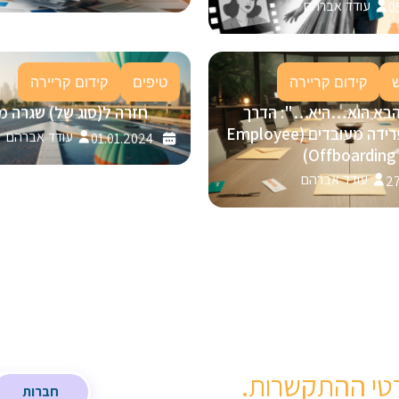
עודד אברהם
0
קידום קריירה
טיפים
קידום קריירה
הבא הוא…היא…": הדרך
חזרה ל(סוג של) שגרה מ
המנצחת לפרידה מעובדים (Employee
עודד אברהם
01.01.2024
Offboarding)
עודד אברהם
27
טי ההתקשרות.
חברות