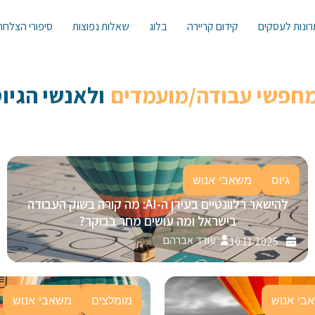
ונות לעסקים
קידום קריירה
בלוג
שאלות נפוצות
סיפורי הצלחה
מחפשי עבודה/מועמדים
ולאנשי הגיוס 
גיוס
משאבי אנוש
להישאר רלוונטיים בעידן ה-AI: מה קורה בשוק העבודה
בישראל ומה עושים מחר בבוקר?
עודד אברהם
10.11.2025
בי אנוש
מומלצים
משאבי אנוש