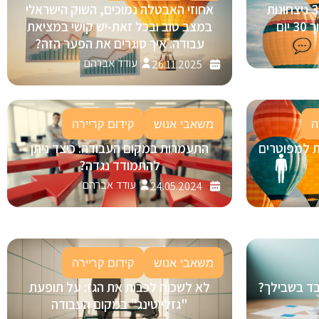
בינה מלאכותית (AI) בגיוס: 3 ניצחונות
אחוזי האבטלה נמוכים, השוק הישראלי
ום
במצב טוב ובכל זאת-יש קושי במציאת
עבודה. איך סוגרים את הפער הזה?
עודד אברהם
26.11.2025
ה
משאבי אנוש
קידום קריירה
ת למפוטרים
התעמרות במקום העבודה: כיצד ניתן
להתמודד נגדה?
עודד אברהם
24.05.2024
משאבי אנוש
קידום קריירה
ובד בשבילך?
לא לשכוח לכבות את הגז: על תופעת
"גזלייטינג" במקום העבודה