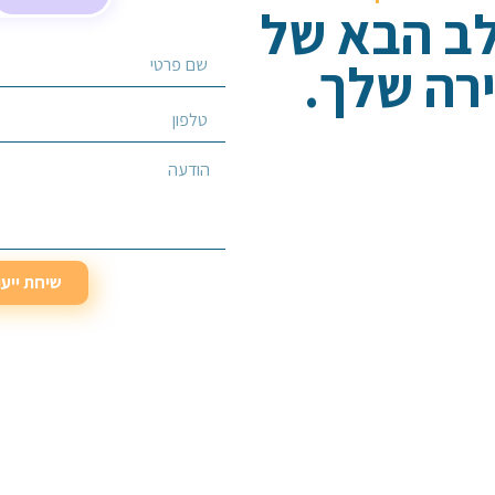
לב הבא של
רה שלך.
בחר/י שירות מבוקש
שיחת ייע
שיחת ייע