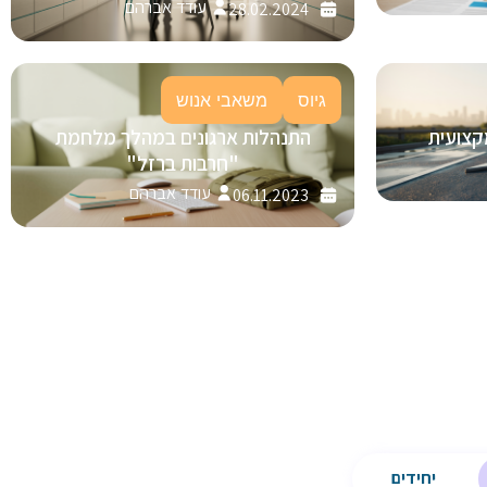
עודד אברהם
28.02.2024
גיוס
משאבי אנוש
קצועית
התנהלות ארגונים במהלך מלחמת
"חרבות ברזל"
עודד אברהם
06.11.2023
יחידים