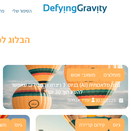
הסיפור שלי
פתר
הבלוג ל
מומלצים
משאבי אנוש
בינה מלאכותית (AI) בגיוס: 3 ניצחונות מדידים שאפשר
להשיג תוך 30 יום
עודד אברהם
30.11.2025
גיוס
קידום קריירה
גיוס
משא