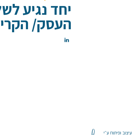
יחד נגיע לש
העסק/ הקריי
עיצוב ופיתוח ע״י