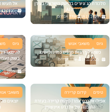
מלכודת הג׳וניורים בהייטק הישראלי בעידן
אל תעשו א
ה AI
5.12.2025
עודד אברהם
09.12.2025
גיוס
משאבי אנוש
גיוס
משא
כשתהליך הגיוס מרגיש כמו גזלייטינג
בשוק העבוד
עודד אברהם
19.11.2025
0.11.2025
טיפים
קידום קריירה
משאבי אנוש
אפילו אלברט אמר! פיתוח קריירה בעזרת
יוצאים מהס
התובנות של אלברט איינשטיין
ה