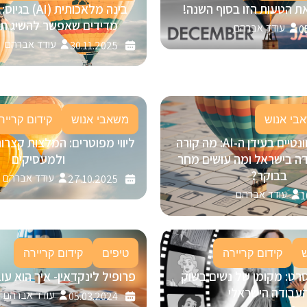
ת הטעות הזו בסוף השנה!
מדידים שאפשר להשיג תוך 30 י
עודד אברהם
0
עודד אברהם
30.11.2025
בי אנוש
משאבי אנוש
קידום קרייר
להישאר רלוונטיים בעידן ה-AI: מה קורה
ליווי מפוטרים: המלצות קצרו
ה בישראל ומה עושים מחר
ולמעסיקים
בבוקר?
עודד אברהם
27.10.2025
עודד אברהם
1
קידום קריירה
טיפים
קידום קריירה
רט: מקומן של נשים בשוק
פרופיל לינקדאין- איך הוא ע
עבודה הישראלי
עודד אברהם
05.03.2024