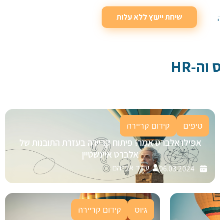
שיחת ייעוץ ללא עלות
וה-HR
טיפים
קידום קריירה
אפילו אלברט אמר! פיתוח קריירה בעזרת התובנות של
אלברט איינשטיין
עודד אברהם
06.03.2024
גיוס
קידום קריירה