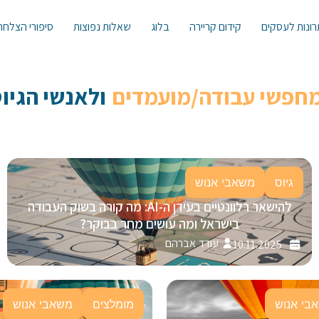
ונות לעסקים
קידום קריירה
בלוג
שאלות נפוצות
סיפורי הצלחה
מחפשי עבודה/מועמדים
ולאנשי הגיוס 
גיוס
משאבי אנוש
להישאר רלוונטיים בעידן ה-AI: מה קורה בשוק העבודה
בישראל ומה עושים מחר בבוקר?
עודד אברהם
10.11.2025
בי אנוש
מומלצים
משאבי אנוש