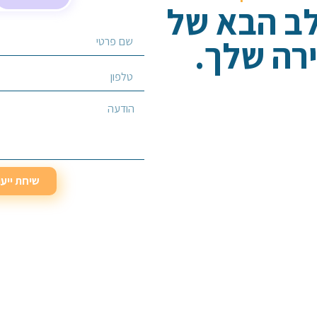
לב הבא של
רה שלך.
בחר/י שירות מבוקש
שיחת ייע
שיחת ייע