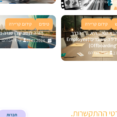
עודד אברהם
0
קידום קריירה
טיפים
קידום קריירה
הבא הוא…היא…": הדרך
חזרה ל(סוג של) שגרה מ
המנצחת לפרידה מעובדים (Employee
עודד אברהם
01.01.2024
Offboarding)
עודד אברהם
27
טי ההתקשרות.
חברות