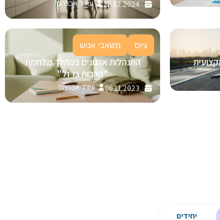
עודד אברהם
28.02.2024
גיוס
משאבי אנוש
קצועית
התנהלות ארגונים במהלך מלחמת
"חרבות ברזל"
עודד אברהם
06.11.2023
יחידים