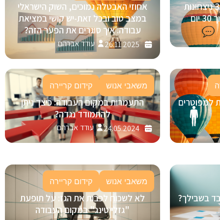
בינה מלאכותית (AI) בגיוס: 3 ניצחונות
אחוזי האבטלה נמוכים, השוק הישראלי
ום
במצב טוב ובכל זאת-יש קושי במציאת
עבודה. איך סוגרים את הפער הזה?
עודד אברהם
26.11.2025
ה
משאבי אנוש
קידום קריירה
ת למפוטרים
התעמרות במקום העבודה: כיצד ניתן
להתמודד נגדה?
עודד אברהם
24.05.2024
משאבי אנוש
קידום קריירה
ובד בשבילך?
לא לשכוח לכבות את הגז: על תופעת
"גזלייטינג" במקום העבודה