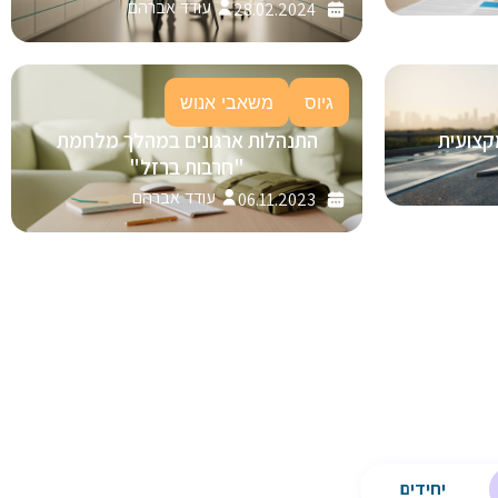
עודד אברהם
28.02.2024
גיוס
משאבי אנוש
קצועית
התנהלות ארגונים במהלך מלחמת
"חרבות ברזל"
עודד אברהם
06.11.2023
יחידים