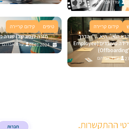
עודד אברהם
0
קידום קריירה
טיפים
קידום קריירה
הבא הוא…היא…": הדרך
חזרה ל(סוג של) שגרה מ
המנצחת לפרידה מעובדים (Employee
עודד אברהם
01.01.2024
Offboarding)
עודד אברהם
27
טי ההתקשרות.
חברות