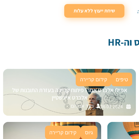
שיחת ייעוץ ללא עלות
וה-HR
טיפים
קידום קריירה
אפילו אלברט אמר! פיתוח קריירה בעזרת התובנות של
אלברט איינשטיין
עודד אברהם
06.03.2024
גיוס
קידום קריירה