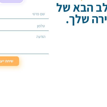
לב הבא של
רה שלך.
בחר/י שירות מבוקש
שיחת ייע
שיחת ייע