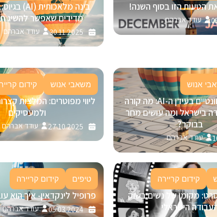
ת הטעות הזו בסוף השנה!
מדידים שאפשר להשיג תוך 30 י
עודד אברהם
0
עודד אברהם
30.11.2025
בי אנוש
משאבי אנוש
קידום קרייר
להישאר רלוונטיים בעידן ה-AI: מה קורה
ליווי מפוטרים: המלצות קצרו
ה בישראל ומה עושים מחר
ולמעסיקים
בבוקר?
עודד אברהם
27.10.2025
עודד אברהם
1
קידום קריירה
טיפים
קידום קריירה
רט: מקומן של נשים בשוק
פרופיל לינקדאין- איך הוא ע
עבודה הישראלי
עודד אברהם
05.03.2024