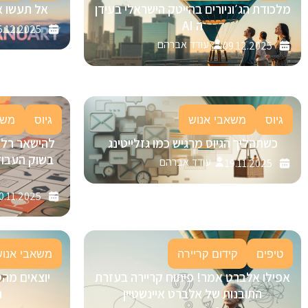
מלכודת הג׳וניורים בהייטק הישראלי בעידן
אל תעשו א
ה AI
5.12.2025
עודד אברהם
09.12.2025
גיוס
משאבי אנוש
גיוס
משא
כשתהליך הגיוס מרגיש כמו גזלייטינג
בשוק העבוד
עודד אברהם
19.11.2025
0.11.2025
טיפים
קידום קריירה
משאבי אנוש
אפילו אלברט אמר! פיתוח קריירה בעזרת
יוצאים מהס
התובנות של אלברט איינשטיין
ה