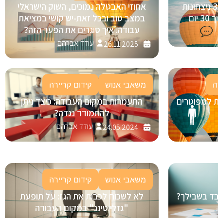
בינה מלאכותית (AI) בגיוס: 3 ניצחונות
אחוזי האבטלה נמוכים, השוק הישראלי
ום
במצב טוב ובכל זאת-יש קושי במציאת
עבודה. איך סוגרים את הפער הזה?
עודד אברהם
26.11.2025
ה
משאבי אנוש
קידום קריירה
ת למפוטרים
התעמרות במקום העבודה: כיצד ניתן
להתמודד נגדה?
עודד אברהם
24.05.2024
משאבי אנוש
קידום קריירה
ובד בשבילך?
לא לשכוח לכבות את הגז: על תופעת
"גזלייטינג" במקום העבודה