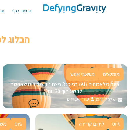
הסיפור שלי
פתר
הבלוג ל
מומלצים
משאבי אנוש
בינה מלאכותית (AI) בגיוס: 3 ניצחונות מדידים שאפשר
להשיג תוך 30 יום
עודד אברהם
30.11.2025
גיוס
קידום קריירה
גיוס
משא