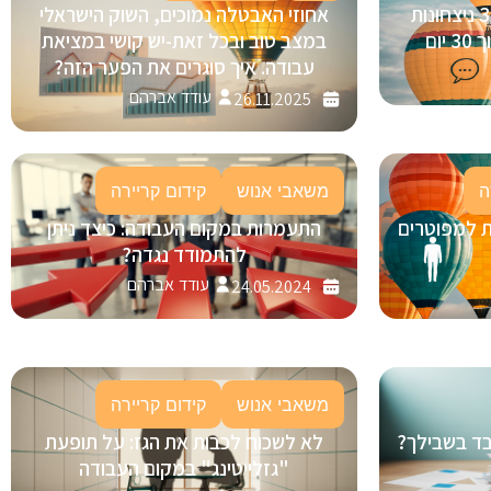
בינה מלאכותית (AI) בגיוס: 3 ניצחונות
אחוזי האבטלה נמוכים, השוק הישראלי
ום
במצב טוב ובכל זאת-יש קושי במציאת
עבודה. איך סוגרים את הפער הזה?
עודד אברהם
26.11.2025
ה
משאבי אנוש
קידום קריירה
ת למפוטרים
התעמרות במקום העבודה: כיצד ניתן
להתמודד נגדה?
עודד אברהם
24.05.2024
משאבי אנוש
קידום קריירה
ובד בשבילך?
לא לשכוח לכבות את הגז: על תופעת
"גזלייטינג" במקום העבודה