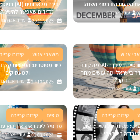
ת הטעות הזו בסוף השנה!
מדידים שאפשר להשיג תוך 30 י
עודד אברהם
0
עודד אברהם
30.11.2025
בי אנוש
משאבי אנוש
קידום קרייר
להישאר רלוונטיים בעידן ה-AI: מה קורה
ליווי מפוטרים: המלצות קצרו
ה בישראל ומה עושים מחר
ולמעסיקים
בבוקר?
עודד אברהם
27.10.2025
עודד אברהם
1
קידום קריירה
טיפים
קידום קריירה
רט: מקומן של נשים בשוק
פרופיל לינקדאין- איך הוא ע
עבודה הישראלי
עודד אברהם
05.03.2024