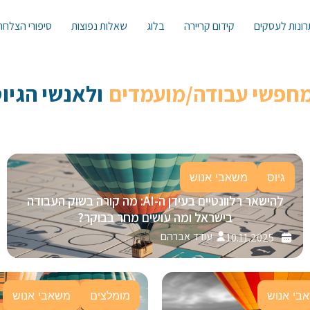
ונות לעסקים
קידום קריירה
בלוג
שאלות נפוצות
סיפורי הצלחה
מחפשי עבודה/מועמדים
ולאנשי הגיוס 
גיוס
משאבי אנוש
להישאר רלוונטיים בעידן ה-AI: מה קורה בשוק העבודה
בישראל ומה עושים מחר בבוקר?
עודד אברהם
10.11.2025
בי אנוש
מומלצים
משאבי אנוש