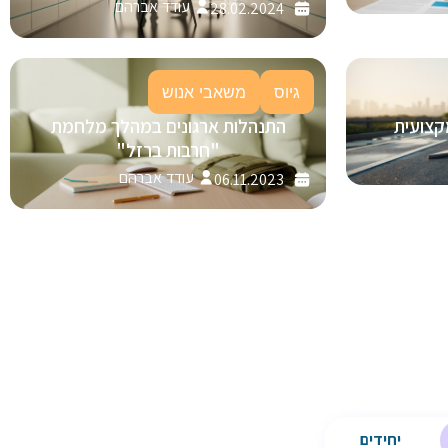
עודד אברהם
28.02.2024
גיוס
משאבי אנוש
קצועית
התנהלות ארגונים במהלך מלחמת
"חרבות ברזל"
עודד אברהם
06.11.2023
יחידים