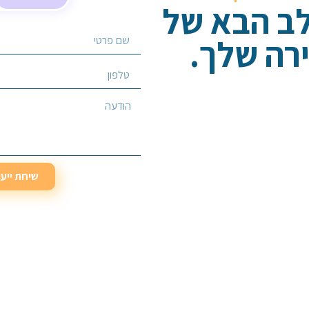
לב הבא של
רה שלך.
בחר/י שירות מבוקש
שיחת ייע
שיחת ייע