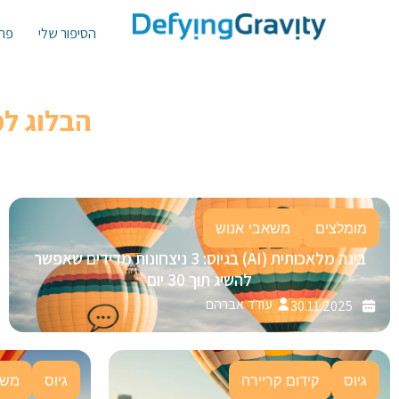
הסיפור שלי
פתר
הבלוג ל
מומלצים
משאבי אנוש
בינה מלאכותית (AI) בגיוס: 3 ניצחונות מדידים שאפשר
להשיג תוך 30 יום
עודד אברהם
30.11.2025
גיוס
קידום קריירה
גיוס
משא