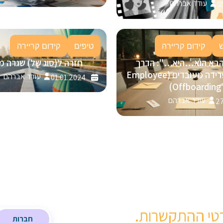
עודד אברהם
0
קידום קריירה
טיפים
קידום קריירה
הבא הוא…היא…": הדרך
חזרה ל(סוג של) שגרה מ
המנצחת לפרידה מעובדים (Employee
עודד אברהם
01.01.2024
Offboarding)
עודד אברהם
27
טי ההתקשרות.
חברות