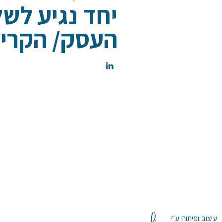
יחד נגיע לש
העסק/ הקריי
עיצוב ופיתוח ע״י