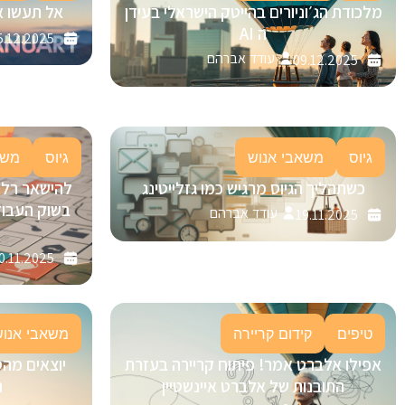
מלכודת הג׳וניורים בהייטק הישראלי בעידן
אל תעשו א
ה AI
5.12.2025
עודד אברהם
09.12.2025
גיוס
משאבי אנוש
גיוס
משא
כשתהליך הגיוס מרגיש כמו גזלייטינג
בשוק העבוד
עודד אברהם
19.11.2025
0.11.2025
טיפים
קידום קריירה
משאבי אנוש
אפילו אלברט אמר! פיתוח קריירה בעזרת
יוצאים מהס
התובנות של אלברט איינשטיין
ה