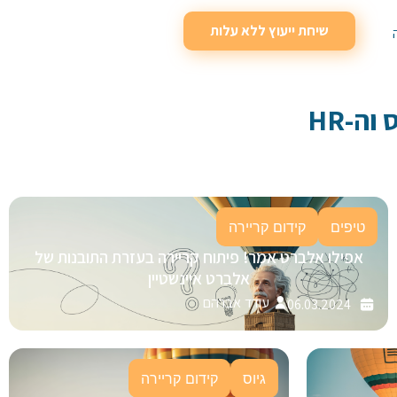
שיחת ייעוץ ללא עלות
וה-HR
טיפים
קידום קריירה
אפילו אלברט אמר! פיתוח קריירה בעזרת התובנות של
אלברט איינשטיין
עודד אברהם
06.03.2024
גיוס
קידום קריירה