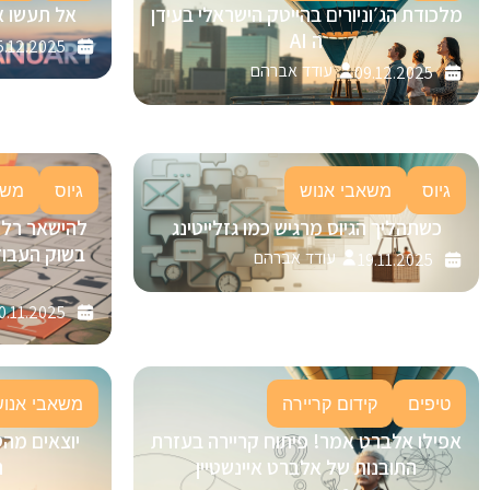
מלכודת הג׳וניורים בהייטק הישראלי בעידן
אל תעשו א
ה AI
5.12.2025
עודד אברהם
09.12.2025
גיוס
משאבי אנוש
גיוס
משא
כשתהליך הגיוס מרגיש כמו גזלייטינג
בשוק העבוד
עודד אברהם
19.11.2025
0.11.2025
טיפים
קידום קריירה
משאבי אנוש
אפילו אלברט אמר! פיתוח קריירה בעזרת
יוצאים מהס
התובנות של אלברט איינשטיין
ה