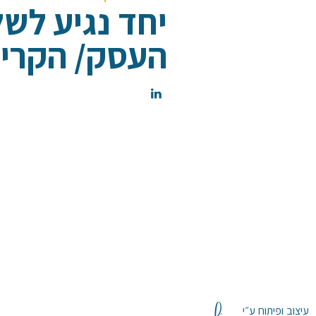
יחד נגיע לש
העסק/ הקריי
עיצוב ופיתוח ע״י