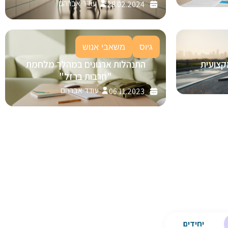
עודד אברהם
28.02.2024
גיוס
משאבי אנוש
קצועית
התנהלות ארגונים במהלך מלחמת
"חרבות ברזל"
עודד אברהם
06.11.2023
יחידים