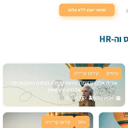
שיחת ייעוץ ללא עלות
וה-HR
טיפים
קידום קריירה
אפילו אלברט אמר! פיתוח קריירה בעזרת התובנות של
אלברט איינשטיין
עודד אברהם
06.03.2024
גיוס
קידום קריירה