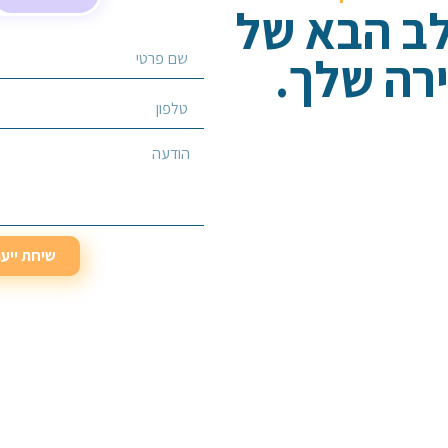
לב הבא של
רה שלך.
בחר/י שירות מבוקש
שיחת ייע
שיחת ייע