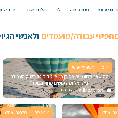
ונות לעסקים
קידום קריירה
בלוג
שאלות נפוצות
סיפורי הצלחה
מחפשי עבודה/מועמדים
ולאנשי הגיוס 
גיוס
משאבי אנוש
להישאר רלוונטיים בעידן ה-AI: מה קורה בשוק העבודה
בישראל ומה עושים מחר בבוקר?
עודד אברהם
10.11.2025
בי אנוש
מומלצים
משאבי אנוש