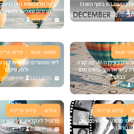
ת הטעות הזו בסוף השנה!
מדידים שאפשר להשיג תוך 30 י
עודד אברהם
0
עודד אברהם
30.11.2025
בי אנוש
משאבי אנוש
קידום קרייר
להישאר רלוונטיים בעידן ה-AI: מה קורה
ליווי מפוטרים: המלצות קצרו
ה בישראל ומה עושים מחר
ולמעסיקים
בבוקר?
עודד אברהם
27.10.2025
עודד אברהם
1
קידום קריירה
טיפים
קידום קריירה
רט: מקומן של נשים בשוק
פרופיל לינקדאין- איך הוא ע
עבודה הישראלי
עודד אברהם
05.03.2024