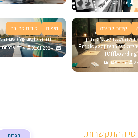
עודד אברהם
0
קידום קריירה
טיפים
קידום קריירה
הבא הוא…היא…": הדרך
חזרה ל(סוג של) שגרה מ
המנצחת לפרידה מעובדים (Employee
עודד אברהם
01.01.2024
Offboarding)
עודד אברהם
27
טי ההתקשרות.
חברות