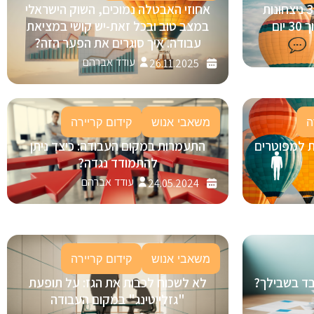
בינה מלאכותית (AI) בגיוס: 3 ניצחונות
אחוזי האבטלה נמוכים, השוק הישראלי
ום
במצב טוב ובכל זאת-יש קושי במציאת
עבודה. איך סוגרים את הפער הזה?
עודד אברהם
26.11.2025
ה
משאבי אנוש
קידום קריירה
ת למפוטרים
התעמרות במקום העבודה: כיצד ניתן
להתמודד נגדה?
עודד אברהם
24.05.2024
משאבי אנוש
קידום קריירה
ובד בשבילך?
לא לשכוח לכבות את הגז: על תופעת
"גזלייטינג" במקום העבודה