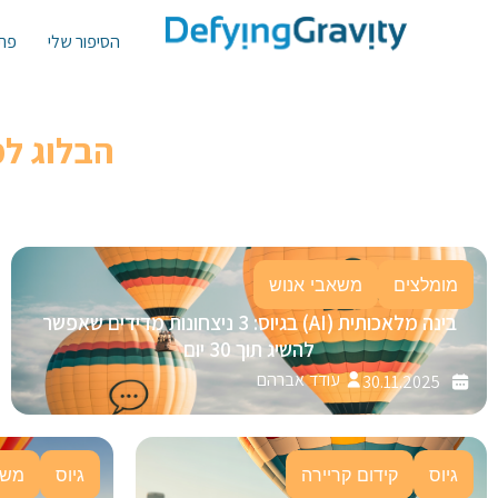
הסיפור שלי
פתר
הבלוג ל
מומלצים
משאבי אנוש
בינה מלאכותית (AI) בגיוס: 3 ניצחונות מדידים שאפשר
להשיג תוך 30 יום
עודד אברהם
30.11.2025
גיוס
קידום קריירה
גיוס
משא