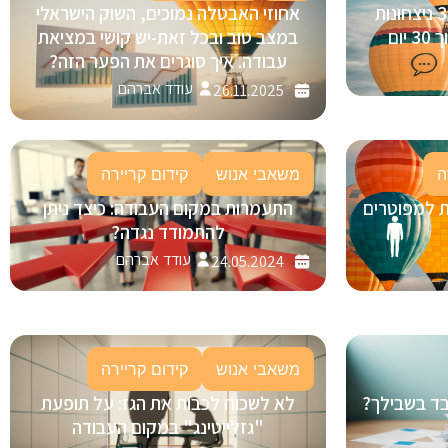
בינה מלאכותית (AI) בגיוס: 3 ניצחונות
אחוזי האבטלה נמוכים, השוק הישראלי
ום
במצב טוב ובכל זאת-יש קושי במציאת
עבודה. איך סוגרים את הפער הזה?
עודד אברהם
26.11.2025
ה
משאבי אנוש
קידום קריירה
ת למפוטרים
התעמרות במקום העבודה: כיצד ניתן
להתמודד נגדה?
עודד אברהם
24.05.2024
משאבי אנוש
קידום קריירה
ובד בשבילך?
לא לשכוח לכבות את הגז: על תופעת
"גזלייטינג" במקום העבודה