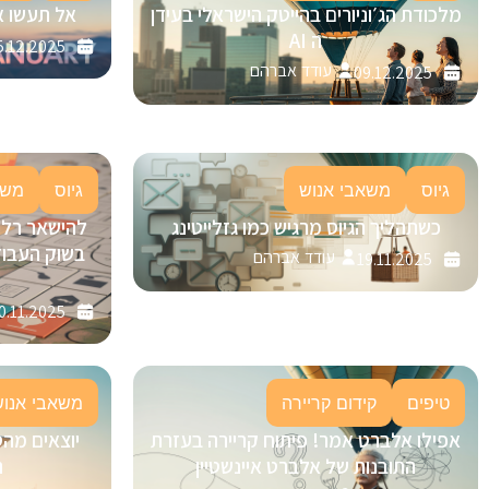
מלכודת הג׳וניורים בהייטק הישראלי בעידן
אל תעשו א
ה AI
5.12.2025
עודד אברהם
09.12.2025
גיוס
משאבי אנוש
גיוס
משא
כשתהליך הגיוס מרגיש כמו גזלייטינג
בשוק העבוד
עודד אברהם
19.11.2025
0.11.2025
טיפים
קידום קריירה
משאבי אנוש
אפילו אלברט אמר! פיתוח קריירה בעזרת
יוצאים מהס
התובנות של אלברט איינשטיין
ה