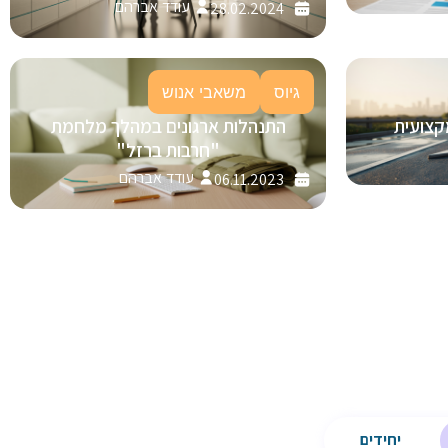
עודד אברהם
28.02.2024
גיוס
משאבי אנוש
קצועית
התנהלות ארגונים במהלך מלחמת
"חרבות ברזל"
עודד אברהם
06.11.2023
יחידים