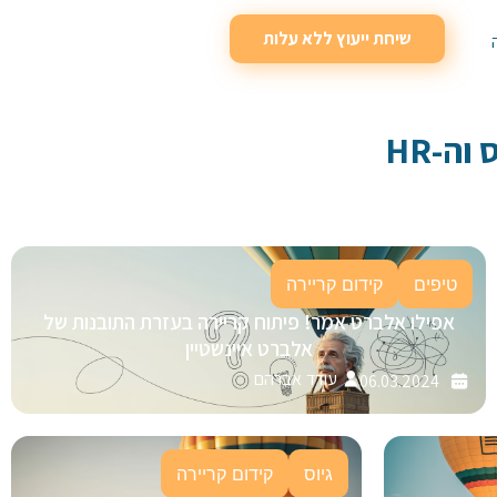
שיחת ייעוץ ללא עלות
וה-HR
טיפים
קידום קריירה
אפילו אלברט אמר! פיתוח קריירה בעזרת התובנות של
אלברט איינשטיין
עודד אברהם
06.03.2024
גיוס
קידום קריירה