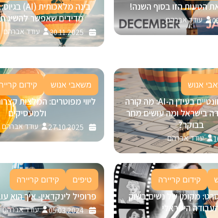
ת הטעות הזו בסוף השנה!
מדידים שאפשר להשיג תוך 30 י
עודד אברהם
0
עודד אברהם
30.11.2025
בי אנוש
משאבי אנוש
קידום קרייר
להישאר רלוונטיים בעידן ה-AI: מה קורה
ליווי מפוטרים: המלצות קצרו
ה בישראל ומה עושים מחר
ולמעסיקים
בבוקר?
עודד אברהם
27.10.2025
עודד אברהם
1
קידום קריירה
טיפים
קידום קריירה
רט: מקומן של נשים בשוק
פרופיל לינקדאין- איך הוא ע
עבודה הישראלי
עודד אברהם
05.03.2024