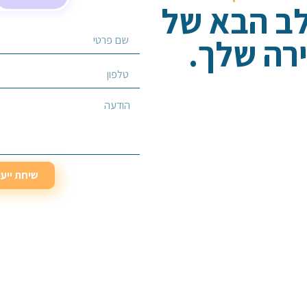
לב הבא של
רה שלך.
בחר/י שירות מבוקש
שיחת ייע
שיחת ייע