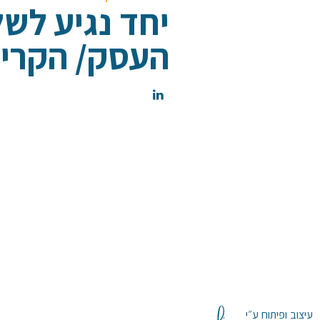
יחד נגיע לש
העסק/ הקריי
עיצוב ופיתוח ע״י