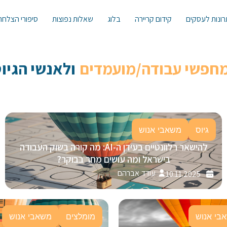
ונות לעסקים
קידום קריירה
בלוג
שאלות נפוצות
סיפורי הצלחה
מחפשי עבודה/מועמדים
ולאנשי הגיוס 
גיוס
משאבי אנוש
להישאר רלוונטיים בעידן ה-AI: מה קורה בשוק העבודה
בישראל ומה עושים מחר בבוקר?
עודד אברהם
10.11.2025
בי אנוש
מומלצים
משאבי אנוש