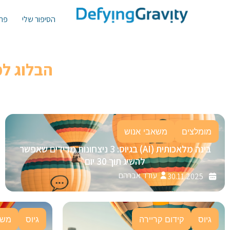
הסיפור שלי
פתר
הבלוג ל
מומלצים
משאבי אנוש
בינה מלאכותית (AI) בגיוס: 3 ניצחונות מדידים שאפשר
להשיג תוך 30 יום
עודד אברהם
30.11.2025
גיוס
קידום קריירה
גיוס
משא