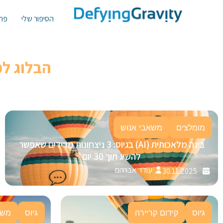
הסיפור שלי
פתר
הבלוג ל
מומלצים
משאבי אנוש
בינה מלאכותית (AI) בגיוס: 3 ניצחונות מדידים שאפשר
להשיג תוך 30 יום
עודד אברהם
30.11.2025
גיוס
קידום קריירה
גיוס
משא