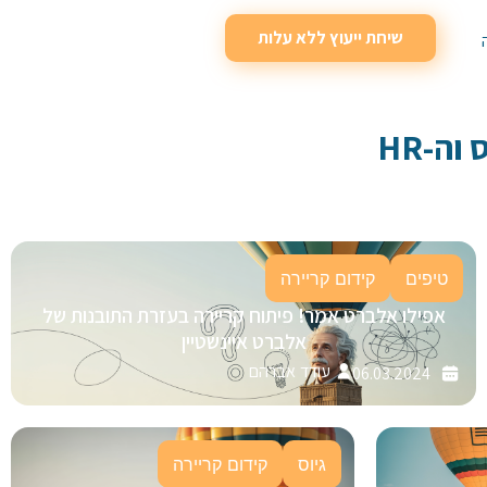
שיחת ייעוץ ללא עלות
וה-HR
טיפים
קידום קריירה
אפילו אלברט אמר! פיתוח קריירה בעזרת התובנות של
אלברט איינשטיין
עודד אברהם
06.03.2024
גיוס
קידום קריירה