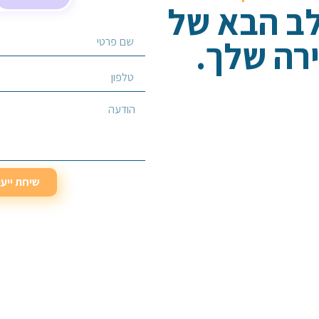
לב הבא של
רה שלך.
בחר/י שירות מבוקש
שיחת ייע
שיחת ייע