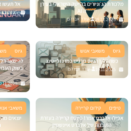
מלכודת הג׳וניורים בהייטק הישראלי בעידן
אל תעשו א
ה AI
5.12.2025
עודד אברהם
09.12.2025
גיוס
משאבי אנוש
גיוס
משא
כשתהליך הגיוס מרגיש כמו גזלייטינג
בשוק העבוד
עודד אברהם
19.11.2025
0.11.2025
טיפים
קידום קריירה
משאבי אנוש
אפילו אלברט אמר! פיתוח קריירה בעזרת
יוצאים מהס
התובנות של אלברט איינשטיין
ה