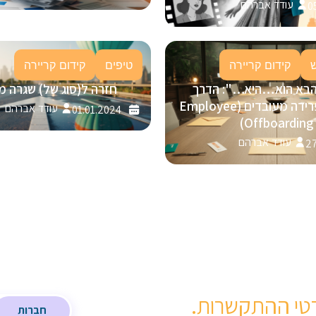
עודד אברהם
0
קידום קריירה
טיפים
קידום קריירה
הבא הוא…היא…": הדרך
חזרה ל(סוג של) שגרה מ
המנצחת לפרידה מעובדים (Employee
עודד אברהם
01.01.2024
Offboarding)
עודד אברהם
27
טי ההתקשרות.
חברות