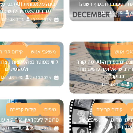
ת הטעות הזו בסוף השנה!
מדידים שאפשר להשיג תוך 30 י
עודד אברהם
0
עודד אברהם
30.11.2025
בי אנוש
משאבי אנוש
קידום קרייר
להישאר רלוונטיים בעידן ה-AI: מה קורה
ליווי מפוטרים: המלצות קצרו
ה בישראל ומה עושים מחר
ולמעסיקים
בבוקר?
עודד אברהם
27.10.2025
עודד אברהם
1
קידום קריירה
טיפים
קידום קריירה
רט: מקומן של נשים בשוק
פרופיל לינקדאין- איך הוא ע
עבודה הישראלי
עודד אברהם
05.03.2024