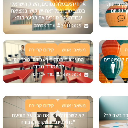
בינה מלאכותית (AI) בגיוס: 3 ניצחונות
אחוזי האבטלה נמוכים, השוק הישראלי
ום
במצב טוב ובכל זאת-יש קושי במציאת
עבודה. איך סוגרים את הפער הזה?
עודד אברהם
26.11.2025
ה
משאבי אנוש
קידום קריירה
ת למפוטרים
התעמרות במקום העבודה: כיצד ניתן
להתמודד נגדה?
עודד אברהם
24.05.2024
משאבי אנוש
קידום קריירה
ובד בשבילך?
לא לשכוח לכבות את הגז: על תופעת
"גזלייטינג" במקום העבודה