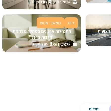
עודד אברהם
28.02.2024
גיוס
משאבי אנוש
קצועית
התנהלות ארגונים במהלך מלחמת
"חרבות ברזל"
עודד אברהם
06.11.2023
יחידים