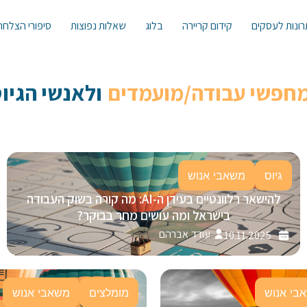
ונות לעסקים
קידום קריירה
בלוג
שאלות נפוצות
סיפורי הצלחה
מחפשי עבודה/מועמדים
ולאנשי הגיוס 
גיוס
משאבי אנוש
להישאר רלוונטיים בעידן ה-AI: מה קורה בשוק העבודה
בישראל ומה עושים מחר בבוקר?
עודד אברהם
10.11.2025
בי אנוש
מומלצים
משאבי אנוש