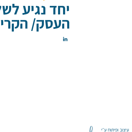
יחד נגיע לש
העסק/ הקריי
עיצוב ופיתוח ע״י